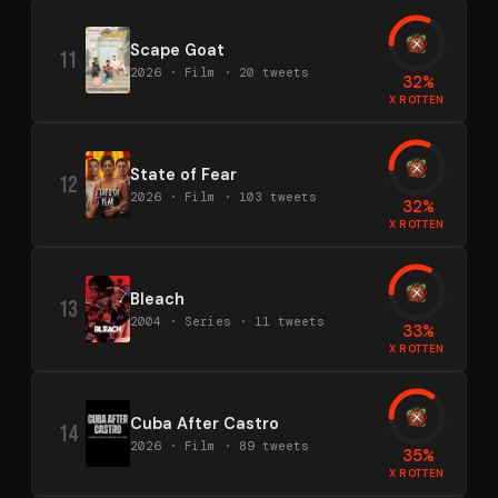
Scape Goat
11
2026
·
Film
· 20 tweets
32
%
X ROTTEN
State of Fear
12
2026
·
Film
· 103 tweets
32
%
X ROTTEN
Bleach
13
2004
·
Series
· 11 tweets
33
%
X ROTTEN
Cuba After Castro
14
2026
·
Film
· 89 tweets
35
%
X ROTTEN