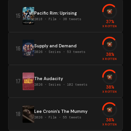
Pacific Rim: Uprising
15
2018
·
Film
· 38 tweets
37
%
X ROTTEN
Supply and Demand
16
2026
·
Series
· 53 tweets
38
%
X ROTTEN
The Audacity
17
2026
·
Series
· 102 tweets
38
%
X ROTTEN
Lee Cronin's The Mummy
18
2026
·
Film
· 55 tweets
38
%
X ROTTEN