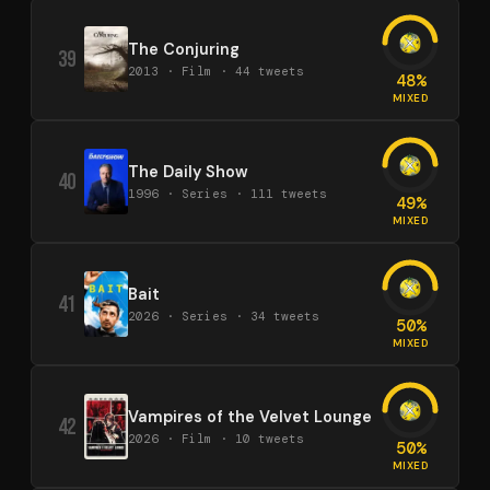
The Conjuring
39
2013
·
Film
· 44 tweets
48
%
MIXED
The Daily Show
40
1996
·
Series
· 111 tweets
49
%
MIXED
Bait
41
2026
·
Series
· 34 tweets
50
%
MIXED
Vampires of the Velvet Lounge
42
2026
·
Film
· 10 tweets
50
%
MIXED