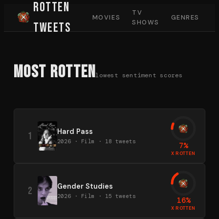
Rotten
TV
MOVIES
GENRES
SHOWS
Tweets
Most Rotten
lowest sentiment scores
Hard Pass
1
2026
·
Film
· 18 tweets
7
%
X ROTTEN
Gender Studies
2
2026
·
Film
· 15 tweets
16
%
X ROTTEN