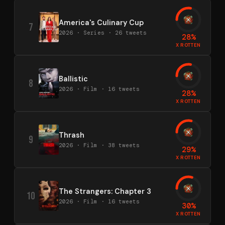
America's Culinary Cup
7
2026
·
Series
· 26 tweets
28
%
X ROTTEN
Ballistic
8
2026
·
Film
· 16 tweets
28
%
X ROTTEN
Thrash
9
2026
·
Film
· 38 tweets
29
%
X ROTTEN
The Strangers: Chapter 3
10
2026
·
Film
· 16 tweets
30
%
X ROTTEN