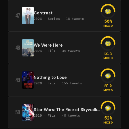
Contrast
47
2026
·
Series
· 18 tweets
50
%
MIXED
We Were Here
48
2026
·
Film
· 39 tweets
51
%
MIXED
Nothing to Lose
49
2026
·
Film
· 155 tweets
51
%
MIXED
Star Wars: The Rise of Skywalker
50
2019
·
Film
· 49 tweets
52
%
MIXED